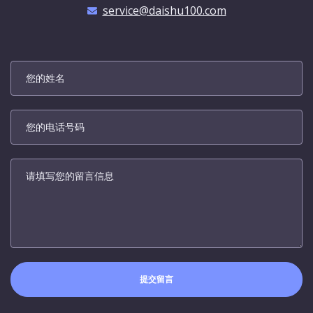
service@daishu100.com
您的姓名
您的电话号码
请填写您的留言信息
提交留言