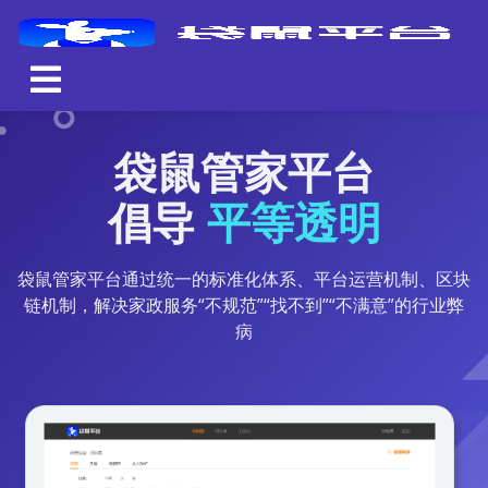
袋鼠管家平台
倡导
平等透明
袋鼠管家平台通过统一的标准化体系、平台运营机制、区块
链机制，解决家政服务“不规范”“找不到”“不满意”的行业弊
病