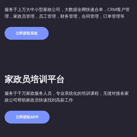
服务于上万大中小型家政公司，大数据全网快速合单，CRM客户管
理，家政员管理，员工管理，财务管理，合同管理，订单管理等
立即获取系统
家政员培训平台
服务于千万家政服务人员，专业系统化的培训课程，无缝对接各家
政公司帮助家政员快速找到高薪工作
立即获取APP